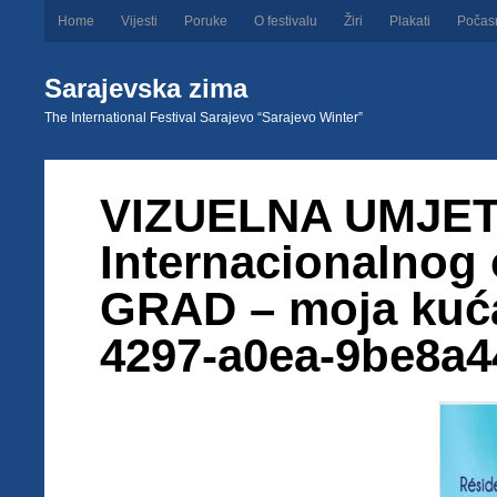
Home
Vijesti
Poruke
O festivalu
Žiri
Plakati
Počas
Sarajevska zima
The International Festival Sarajevo “Sarajevo Winter”
VIZUELNA UMJET
Internacionalnog o
GRAD – moja kuć
4297-a0ea-9be8a