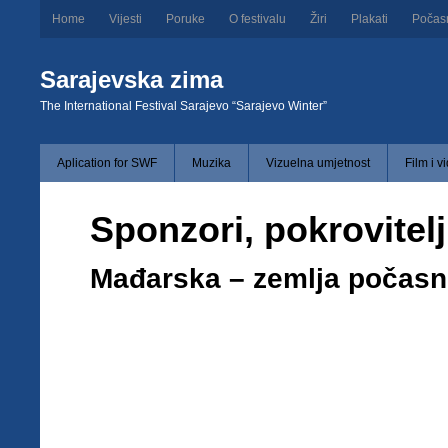
Home
Vijesti
Poruke
O festivalu
Žiri
Plakati
Počas
Sarajevska zima
The International Festival Sarajevo “Sarajevo Winter”
Aplication for SWF
Muzika
Vizuelna umjetnost
Film i v
Sponzori, pokrovitelji
Mađarska – zemlja počasn