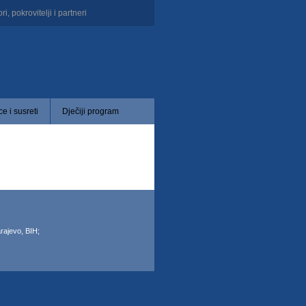
i, pokrovitelji i partneri
e i susreti
Dječiji program
ajevo, BIH;