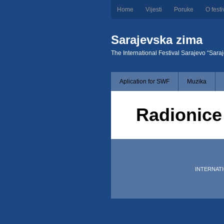
Home
Vijesti
Poruke
O festi
Sarajevska zima
The International Festival Sarajevo “Sara
Aplication for SWF
Muzika
Radionice 
INTERNATIO