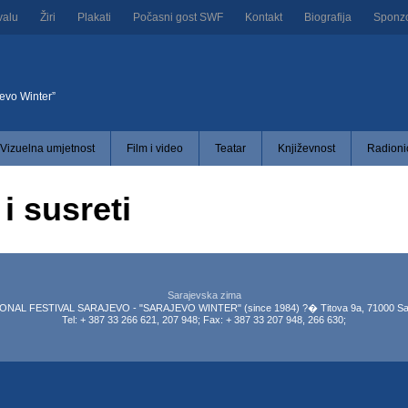
valu
Žiri
Plakati
Počasni gost SWF
Kontakt
Biografija
Sponzor
jevo Winter”
Vizuelna umjetnost
Film i video
Teatar
Književnost
Radionic
i susreti
Sarajevska zima
NAL FESTIVAL SARAJEVO - "SARAJEVO WINTER" (since 1984) ?� Titova 9a, 71000 Sar
Tel: + 387 33 266 621, 207 948; Fax: + 387 33 207 948, 266 630;