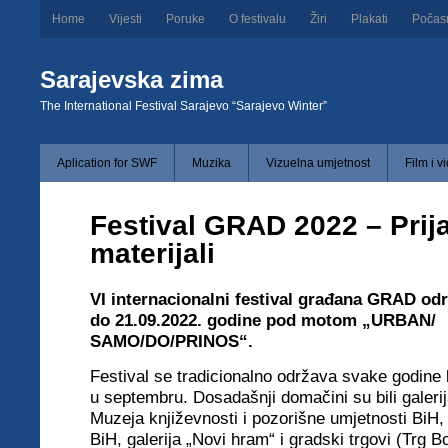
Home
Vijesti
Poruke
O festivalu
Žiri
Plakati
Počas
Sarajevska zima
The International Festival Sarajevo “Sarajevo Winter”
Aplication for SWF
Muzika
Vizuelna umjetnost
Film i v
Festival GRAD 2022 – Prij
materijali
VI internacionalni festival građana GRAD odr
do 21.09.2022. godine pod motom „URBAN/
SAMO/DO/PRINOS“.
Festival se tradicionalno održava svake godine
u septembru. Dosadašnji domačini su bili galerij
Muzeja književnosti i pozorišne umjetnosti BiH, 
BiH, galerija „Novi hram“ i gradski trgovi (Trg B