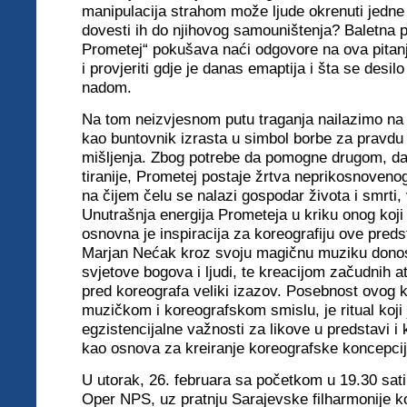
manipulacija strahom može ljude okrenuti jedne p
dovesti ih do njihovog samouništenja? Baletna 
Prometej“ pokušava naći odgovore na ova pitanj
i provjeriti gdje je danas emaptija i šta se desil
nadom.
Na tom neizvjesnom putu traganja nailazimo na 
kao buntovnik izrasta u simbol borbe za pravdu 
mišljenja. Zbog potrebe da pomogne drugom, da
tiranije, Prometej postaje žrtva neprikosnoveno
na čijem čelu se nalazi gospodar života i smrti, 
Unutrašnja energija Prometeja u kriku onog koji pa
osnovna je inspiracija za koreografiju ove pred
Marjan Nećak kroz svoju magičnu muziku donos
svjetove bogova i ljudi, te kreacijom začudnih a
pred koreografa veliki izazov. Posebnost ovog 
muzičkom i koreografskom smislu, je ritual koji 
egzistencijalne važnosti za likove u predstavi i
kao osnova za kreiranje koreografske koncepcij
U utorak, 26. februara sa početkom u 19.30 sat
Oper NPS, uz pratnju Sarajevske filharmonije k