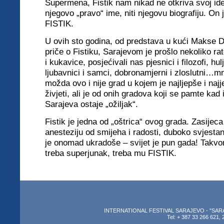
Supermena, Fistik nam nikad ne otkriva svoj id
njegovo „pravo“ ime, niti njegovu biografiju. On 
FISTIK.
U ovih sto godina, od predstava u kući Makse 
priče o Fistiku, Sarajevom je prošlo nekoliko rato
i kukavice, posjećivali nas pjesnici i filozofi, hulj
ljubavnici i samci, dobronamjerni i zloslutni…mn
možda ovo i nije grad u kojem je najljepše i naj
živjeti, ali je od onih gradova koji se pamte kad 
Sarajeva ostaje „ožiljak“.
Fistik je jedna od „oštrica“ ovog grada. Zasijec
anesteziju od smijeha i radosti, duboko svjesta
je onomad ukradoše – svijet je pun gada! Takvom
treba superjunak, treba mu FISTIK.
INTERNATIONAL FESTIVAL SARAJEVO - "SARAJEV
Tel: + 387 33 266 621, 