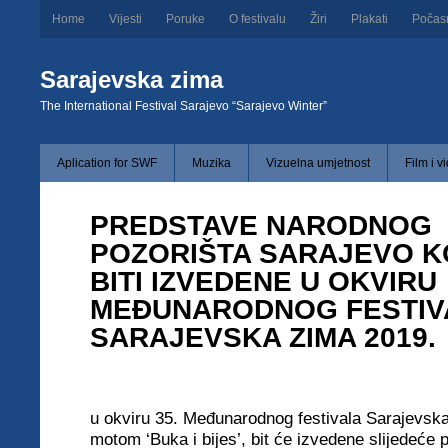
Home
Vijesti
Poruke
O festivalu
Žiri
Plakati
Počas
Sarajevska zima
The International Festival Sarajevo “Sarajevo Winter”
Aplication for SWF
Muzika
Vizuelna umjetnost
Film i v
PREDSTAVE NARODNOG
POZORIŠTA SARAJEVO K
BITI IZVEDENE U OKVIRU
MEĐUNARODNOG FESTIV
SARAJEVSKA ZIMA 2019.
u okviru 35. Međunarodnog festivala Sarajevsk
motom ‘Buka i bijes’, bit će izvedene slijedeće 