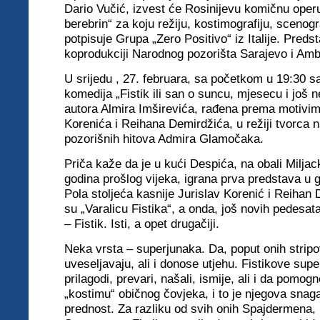
Dario Vučić, izvest će Rosinijevu komičnu operu
berebrin“ za koju režiju, kostimografiju, scenogra
potpisuje Grupa „Zero Positivo“ iz Italije. Preds
koprodukciji Narodnog pozorišta Sarajevo i Amba
U srijedu , 27. februara, sa početkom u 19:30 sa
komedija „Fistik ili san o suncu, mjesecu i još 
autora Almira Imširevića, rađena prema motivi
Korenića i Reihana Demirdžića, u režiji tvorca na
pozorišnih hitova Admira Glamočaka.
Priča kaže da je u kući Despića, na obali Milja
godina prošlog vijeka, igrana prva predstava u 
Pola stoljeća kasnije Jurislav Korenić i Reihan 
su „Varalicu Fistika“, a onda, još novih pedesat
– Fistik. Isti, a opet drugačiji.
Neka vrsta – superjunaka. Da, poput onih stripo
uveseljavaju, ali i donose utjehu. Fistikove sup
prilagodi, prevari, našali, ismije, ali i da pomog
„kostimu“ običnog čovjeka, i to je njegova snag
prednost. Za razliku od svih onih Spajdermena,