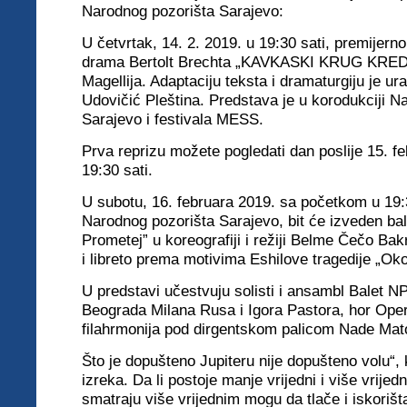
Narodnog pozorišta Sarajevo:
U četvrtak, 14. 2. 2019. u 19:30 sati, premijerno
drama Bertolt Brechta „KAVKASKI KRUG KREDO
Magellija. Adaptaciju teksta i dramaturgiju je ura
Udovičić Pleština. Predstava je u korodukciji N
Sarajevo i festivala MESS.
Prva reprizu možete pogledati dan poslije 15. f
19:30 sati.
U subotu, 16. februara 2019. sa početkom u 19:3
Narodnog pozorišta Sarajevo, bit će izveden ba
Prometej” u koreografiji i režiji Belme Čečo Bak
i libreto prema motivima Eshilove tragedije „Ok
U predstavi učestvuju solisti i ansambl Balet N
Beograda Milana Rusa i Igora Pastora, hor Ope
filahrmonija pod dirgentskom palicom Nade Mat
Što je dopušteno Jupiteru nije dopušteno volu“, 
izreka. Da li postoje manje vrijedni i više vrijedni
smatraju više vrijednim mogu da tlače i iskorišta