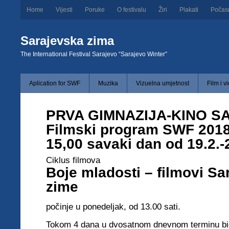
Home
Vijesti
Poruke
O festivalu
Žiri
Plakati
Počas
Sarajevska zima
The International Festival Sarajevo “Sarajevo Winter”
Aplication for SWF
Muzika
Vizuelna umjetnost
Film i v
PRVA GIMNAZIJA-KINO S
Filmski program SWF 2018
15,00 savaki dan od 19.2.-
Ciklus filmova
Boje mladosti – filmovi Sa
zime
počinje u ponedeljak, od 13.00 sati.
Tokom 4 dana u dvosatnom dnevnom terminu bi