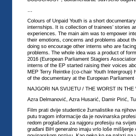
…
Colours of Unpaid Youth is a short documentary
internships. It is collection of trainees’ stories a
experiences. The main aim was to empower inte
their emotions, concerns and problems about th
doing so encourage other interns who are facin
problems. The whole idea was a product of fo
2016 (European Parliament Stagiers Associatio
interns of the EP started raising their voices ab
MEP Terry Reintke (co-chair Youth Intergroup) 
of the documentary at the European Parliament 
NAJGORI NA SVIJETU / THE WORST IN TH
Azra Delmanović, Azra Husarić, Damir Pirić, Tu
Film prati dvije studentice žurnalistike na njiho
putu tragom informacije da je novinarska profesi
redom proglašena za najgoru profesiju na svijetu
građani BiH generalno imaju vrlo loše mišljenje 
novinarskom pozivu. Kao neko ko se nalazi na v