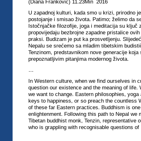
(Diana Frankovic) 11.23Min 2016
U zapadnoj kulturi, kada smo u krizi, prirodno je 
postojanje i smisao života. Patimo; želimo da s
Istočnjačke filozofije, joga i meditacija su ključ 
propovijedaju bezbrojne zapadne pristalice ovih
praksi. Budizam je put ka prosvetljenju. Slijedeć
Nepalu se srećemo sa mladim tibetskim budis
Tenzinom, predstavnikom nove generacije koja 
prepoznatljivim pitanjima modernog života.
…
In Western culture, when we find ourselves in cris
question our existence and the meaning of life. 
we want to change. Eastern philosophies, yoga 
keys to happiness, or so preach the countless
of these far Eastern practices. Buddhism is one
enlightenment. Following this path to Nepal we
Tibetan buddhist monk, Tenzin, representative o
who is grappling with recognisable questions of 