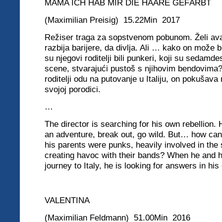
MAMA ICH HAB MIR DIE HAARE GEFÄRBT
(
Maximilian
Preisig) 15.22Min
2017
Režiser traga za sopstvenom pobunom. Želi avan
razbija barijere, da divlja. Ali … kako on može b
su njegovi roditelji bili punkeri, koji su sedamdes
scene, stvarajući pustoš s njihovim bendovima?
roditelji odu na putovanje u Italiju, on pokušava
svojoj porodici.
…
The director is searching for his own rebellion.
an adventure, break out, go wild. But… how can 
his parents were punks, heavily involved in the
creating havoc with their bands? When he and h
journey to Italy, he is looking for answers in his
VALENTINA
(Maximilian Feldmann) 51.00Min 2016