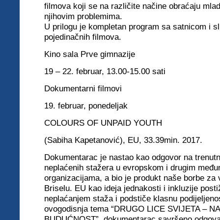
filmova koji se na različite načine obraćaju mlad
njihovim problemima.
U prilogu je kompletan program sa satnicom i s
pojedinačnih filmova.
Kino sala Prve gimnazije
19 – 22. februar, 13.00-15.00 sati
Dokumentarni filmovi
19. februar, ponedeljak
COLOURS OF UNPAID YOUTH
(Sabiha Kapetanović), EU, 33.39min. 2017.
Dokumentarac je nastao kao odgovor na trenutn
neplaćenih stažera u evropskom i drugim me
đ
u
organizacijama, a bio je produkt naše borbe za
Briselu. EU kao ideja jednakosti i inkluzije post
neplaćanjem staža i podstiče klasnu podijeljeno
ovogodisnja tema “DRUGO LICE SVIJETA – NA
BUDUĆNOST”, dokumentarac savršeno odgovar