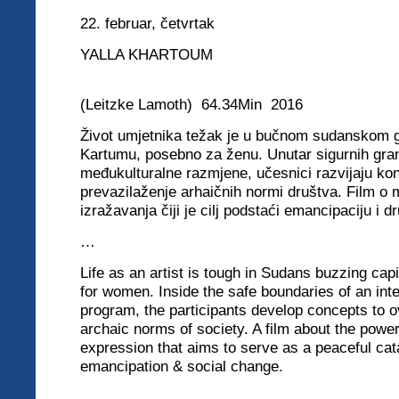
22. februar,
četvrtak
YALLA KHARTOUM
(Leitzke Lamoth) 64.34Min 2016
Život umjetnika težak je u bučnom sudanskom 
Kartumu, posebno za ženu. Unutar sigurnih gra
međukulturalne razmjene, učesnici razvijaju ko
prevazilaženje arhaičnih normi društva. Film o 
izražavanja čiji je cilj podstaći emancipaciju i 
…
Life as an artist is tough in Sudans buzzing cap
for women. Inside the safe boundaries of an int
program, the participants develop concepts to 
archaic norms of society. A film about the power
expression that aims to serve as a peaceful cata
emancipation & social change.