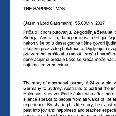
THE HAPPIEST MAN
(Jasmin Lord Gassmann) 55.00Min 2017
Priča o ličnom putovanju. 24-godišnja žena let
Sidneja, Australija, da bi portretisala 94-godišnj
nakon više od trideset godina tišine govori lju
iskustvu preživelog holokausta. Dijeljenjem svoj
pretvara bol prošlosti u radost i sreću i naročit
generacijama predaje kako se sreća može naći,
najtamnijim vremenima.
…
The story of a personal journey. A 24-year old 
Germany to Sydney, Australia, to portrait the 94
Holocaust survivor Eddie Jaku, who after more t
silence speaks to people from all walks of life a
experience. By sharing his life story, he transfo
past into joy and happiness and teaches especi
generations how happiness can be found, even i