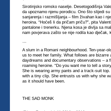
Sirotinjsko romsko naselje. Desetogodišnja Val
da upoznamo njenu porodicu. Ono što slijedi su
sanjarenja i razmišljanja – film živahan kao i nj
heroina. “Hoćeš li da pričam priču?”, pita Valent
pantalone i trenerku. Njena kosa je divlja sa 
nam povjerava zašto se nije rodila kao dječak, k
…
A slum in a Romani neighbourhood. Ten-year-old
us to meet her family. What follows are bizarre
daydreams and documentary observations – a fil
roaming heroine. “Do you want me to tell a story
She is wearing army pants and a track-suit top. 
with a tiny clip. She entrusts us with why she w
as it should have been.
THE SAD MONK