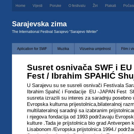
Home
Vijesti
Poruke
O festivalu
Žiri
Plakati
Počas
Sarajevska zima
The International Festival Sarajevo “Sarajevo Winter”
Aplication for SWF
Muzika
Vizuelna umjetnost
Film i v
Susret osnivača SWF i EU
Fest / Ibrahim SPAHIĆ Shu
U Sarajevu su se susreli osnivači Festivala Sa
Ibrahim Spahić i Fondacije EU -JAPAN Fest S
susreta izrazili su interes za saradnju posebno 
Evropska kulturna prijestolnica,bilateralnoj razm
multilateralnoj saradnji sa izabranim prijstolni
i njegova fondacija od 1993 podržavaju Evropske
kulture .Tada je prijstolnica bio grad Antverpen 
Lisabonom /Evropska prijstolnica 1994./ podrža