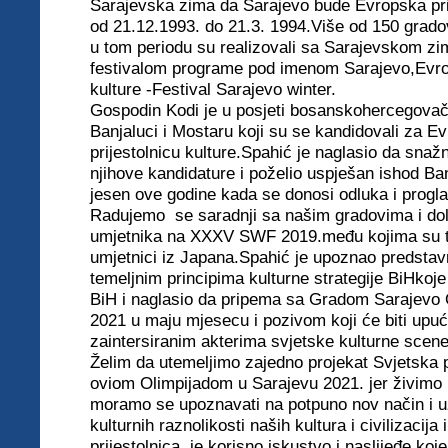
Sarajevska zima da Sarajevo bude Evropska prij
od 21.12.1993. do 21.3. 1994.Više od 150 gradov
u tom periodu su realizovali sa Sarajevskom z
festivalom programe pod imenom Sarajevo,Evrop
kulture -Festival Sarajevo winter.
Gospodin Kodi je u posjeti bosanskohercegova
Banjaluci i Mostaru koji su se kandidovali za E
prijestolnicu kulture.Spahić je naglasio da sna
njihove kandidature i poželio uspješan ishod Ban
jesen ove godine kada se donosi odluka i progla
Radujemo se saradnji sa našim gradovima i dol
umjetnika na XXXV SWF 2019.među kojima su tr
umjetnici iz Japana.Spahić je upoznao predstav
temeljnim principima kulturne strategije BiHkoj
BiH i naglasio da pripema sa Gradom Sarajevo O
2021 u maju mjesecu i pozivom koji će biti upu
zaintersiranim akterima svjetske kulturne scene
Želim da utemeljimo zajedno projekat Svjetska pr
oviom Olimpijadom u Sarajevu 2021. jer živimo n
moramo se upoznavati na potpuno nov način i u
kulturnih raznolikosti naših kultura i civilizacija
prijestolnica je korisno iskustvo i naslijeđe koje