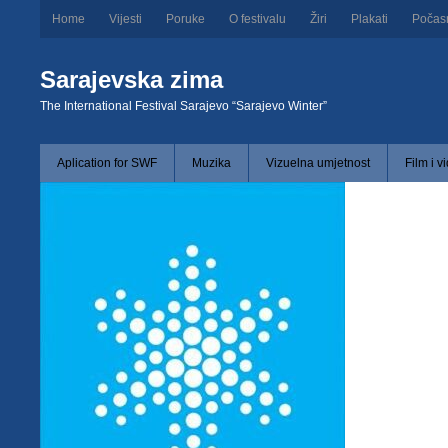
Home
Vijesti
Poruke
O festivalu
Žiri
Plakati
Počas
Sarajevska zima
The International Festival Sarajevo “Sarajevo Winter”
Aplication for SWF
Muzika
Vizuelna umjetnost
Film i v