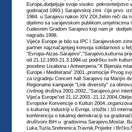
Europe,dodjeljuje svoje visoko pokroviteljstvo 
godina(od 1993.) Sarajevskoj zimi ćije prvo i
1984. u Sarajevu nakon XIV ZOI,želim reči da 
dijelimo sa sarajevskom publikom,umjetnicima i
čudesnim Gradom Sarajevo koji nam je dodijeli
nagradu 1998.
Vijeće Europe je bilo sa IPC I Sarajevskom zi
partner najznačajnijeg konvoja solidarnosti u f
“Evropa-Alzas-Sarajevo”,”
Sarajevo,kulturna pri
od
21.12.1993-21.3.1994.uz
podršku svih kulturn
posebno Lisabona i Antwerpena,”X Bijenala mla
Europe i Mediterana” 2001.,promocije Prvog sv
za izgradnju Concert hall Sarajevo na Marijin d
Regionalne kampanje “Link diversity” za obnovu
civilnog društva 2001-2002.,”Sarajevo,prvi interk
Vijeća Europe”od 21.12.2003.-21.12.2004,
Obilj
Evropske Konvencije o Kulturi 2004.,organizovan
o kulturnoj industriji u Evropi, izložbi i 10 intern
konferencija o lokalnoj demokraciji sa gradonače
društvom BiH u gradovima Sarajevo,Mostar, B
Luka,Tuzla,Srebrenica,Travnik,
Prijedor i Brčko,