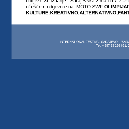
obilježe XL izdanje Sarajevska zima od 7.2.-21
učešćem odgovore na MOTO SWF
OLIMPIJA
KULTURE:KREATIVNO,ALTE
RNATIVNO
,FAN
INTERNATIONAL FESTIVAL SARAJEVO - "SARAJEV
Tel: + 387 33 266 621, 