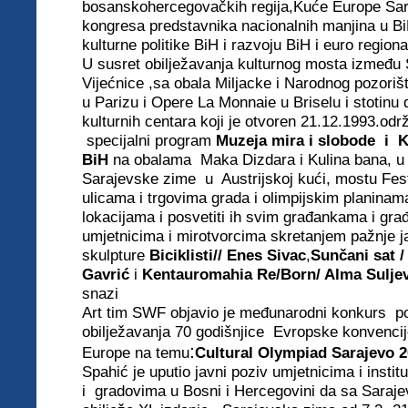
bosanskohercegovačkih regija,Kuće Europe Sa
kongresa predstavnika nacionalnih manjina u BiH
kulturne politike BiH i razvoju BiH i euro region
U susret obilježavanja kulturnog mosta između 
Vijećnice ,sa obala Miljacke i Narodnog pozori
u Parizu i Opere La Monnaie u Briselu i stotinu 
kulturnih centara koji je otvoren 21.12.1993.od
specijalni program
Muzeja mira i slobode i
K
BiH
na obalama Maka Dizdara i Kulina bana, u 
Sarajevske zime u Austrijskoj kući, mostu Festi
ulicama i trgovima grada i olimpijskim planinam
lokacijama i posvetiti ih svim građankama i gra
umjetnicima i mirotvorcima skretanjem pažnje j
skulpture
Biciklisti// Enes Sivac
,
Sunčani sat /
Gavrić
i
Kentauromahia Re/Born/ Alma Suljev
snazi
Art tim SWF objavio je međunarodni konkurs 
obilježavanja 70 godišnjice Evropske konvencije
:
Europe na temu
Cultural Olympiad Sarajevo 2
Spahić je uputio javni poziv umjetnicima i instit
i gradovima u Bosni i Hercegovini da sa Sara