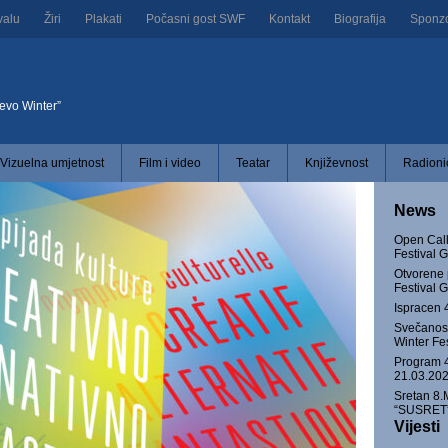
valu
Žiri
Plakati
Počasni gost SWF
Kontakt
Biografija
Sponzor
jevo Winter”
Vizuelna umjetnost
Film i video
Teatar
Književnost
Radionic
News
Open Call
Festival
Otvorene 
Festival
Ispracen 
Svečanost
Winter Fe
Program 4
21.03.202
Sretan 8.
“SUSRET” 
Vijesti