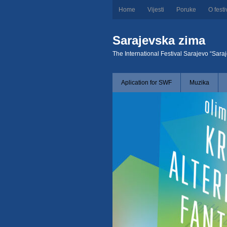
Home
Vijesti
Poruke
O festi
Sarajevska zima
The International Festival Sarajevo “Sara
Aplication for SWF
Muzika