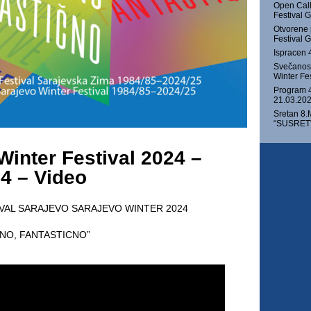
Open Call
Festival
Otvorene 
Festival
Ispracen 
Svečanost
Winter Fe
Program 4
21.03.202
Sretan 8.
“SUSRET” 
Winter Festival 2024 –
24 – Video
IVAL SARAJEVO SARAJEVO WINTER 2024
VNO, FANTASTICNO”