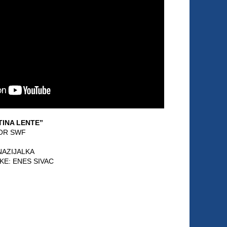
TINA LENTE”
TOR SWF
NAZIJALKA
KE: ENES SIVAC