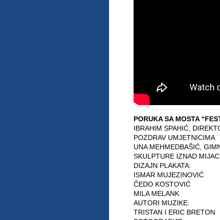
PORUKA SA MOSTA “FES
IBRAHIM SPAHIĆ, DIREK
POZDRAV UMJETNICIMA
UNA MEHMEDBAŠIĆ, GIM
SKULPTURE IZNAD MIJAC
DIZAJN PLAKATA:
ISMAR MUJEZINOVIĆ
ČEDO KOSTOVIĆ
MILA MELANK
AUTORI MUZIKE:
TRISTAN I ERIC BRETON