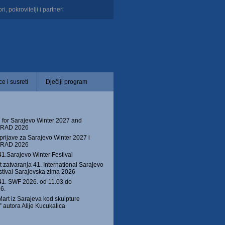
i, pokrovitelji i partneri
e i susreti
Dječiji program
 for Sarajevo Winter 2027 and
 GRAD 2026
prijave za Sarajevo Winter 2027 i
 GRAD 2026
41.Sarajevo Winter Festival
 zatvaranja 41. International Sarajevo
stival Sarajevska zima 2026
1. SWF 2026. od 11.03 do
6.
Mart iz Sarajeva kod skulpture
autora Alije Kucukalica