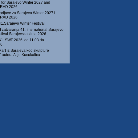
 for Sarajevo Winter 2027 and
 GRAD 2026
prijave za Sarajevo Winter 2027 i
 GRAD 2026
41.Sarajevo Winter Festival
 zatvaranja 41. International Sarajevo
stival Sarajevska zima 2026
1. SWF 2026. od 11.03 do
6.
Mart iz Sarajeva kod skulpture
autora Alije Kucukalica