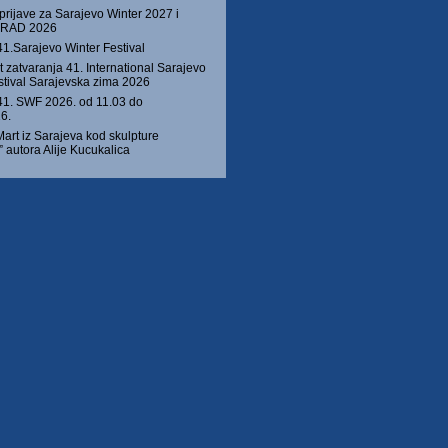
prijave za Sarajevo Winter 2027 i
 GRAD 2026
41.Sarajevo Winter Festival
 zatvaranja 41. International Sarajevo
stival Sarajevska zima 2026
1. SWF 2026. od 11.03 do
6.
Mart iz Sarajeva kod skulpture
autora Alije Kucukalica