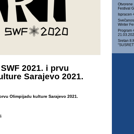
Otvorene 
Festival
Ispracen 
Svečanost
Winter Fe
Program 4
21.03.202
Sretan 8.
“SUSRET” 
 SWF 2021. i prvu
ulture Sarajevo 2021.
 prvu Olimpijadu kulture Sarajevo 2021.
i