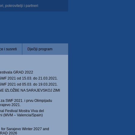
i, pokrovitelji i partneri
e i susreti
Dječiji program
festivala GRAD 2022
WF 2021 od 15.03. do 21.03.2021.
WF 2021 od 05.03. do 19.03.2021.
E IZLOŽBE NA SARAJEVSKOJ ZIMI
e za SWF 2021. i prvu Olimpijadu
arajevo 2021.
nal Festival Mostra Viva del
ni (MVM – Valencia/Spain)
 for Sarajevo Winter 2027 and
 GRAD 2026