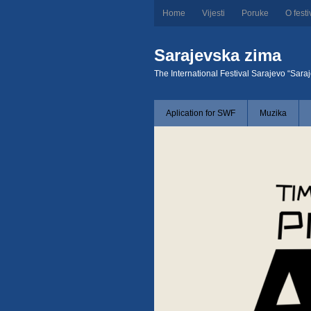
Home
Vijesti
Poruke
O festi
Sarajevska zima
The International Festival Sarajevo “Sara
Aplication for SWF
Muzika