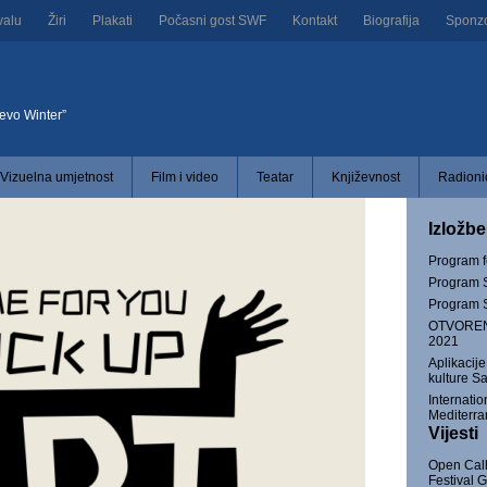
valu
Žiri
Plakati
Počasni gost SWF
Kontakt
Biografija
Sponzor
jevo Winter”
Vizuelna umjetnost
Film i video
Teatar
Književnost
Radionic
Izložbe
Program 
Program S
Program S
OTVOREN
2021
Aplikacij
kulture S
Internatio
Mediterra
Vijesti
Open Call
Festival