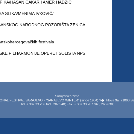
FIKA/HASAN ČAKAR I AMER HADŽIĆ
A SLIKA/MERIMA IVKOVIĆ/
SANSKOG NARODNOG POZORIŠTA ZENICA
anskohercegovačkih festivala
KE FILHARMONIJE,OPERE I SOLISTA NPS I
Sarajevska zima
NAL FESTIVAL SARAJEVO - "SARAJEVO WINTER" (since 1984) ?� Titova 9a, 71000 Sar
Tel: + 387 33 266 621, 207 948; Fax: + 387 33 207 948, 266 630;