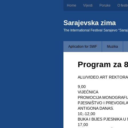
Home
Vijesti
Poruke
O festi
Sarajevska zima
The International Festival Sarajevo “Sara
Aplication for SWF
Muzika
Program za 8.
ALU/VIDEO ART REKTORA
9,00
VIJEĆNICA
PROMOCIJA MONOGRAFIJ
PJESNIŠTVO I PREVODIL
ANTIGONA DANAS.
10,-12,00
BUKA I BIJES PJESNIKA 
17,00