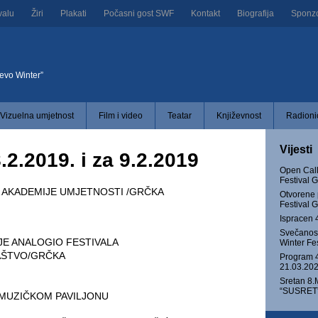
valu
Žiri
Plakati
Počasni gost SWF
Kontakt
Biografija
Sponzor
jevo Winter”
Vizuelna umjetnost
Film i video
Teatar
Književnost
Radionic
Vijesti
2.2019. i za 9.2.2019
Open Call
Festival
 AKADEMIJE UMJETNOSTI /GRČKA
Otvorene 
Festival
Ispracen 
Svečanost
E ANALOGIO FESTIVALA
Winter Fe
AŠTVO/GRČKA
Program 4
21.03.202
Sretan 8.
“SUSRET” 
U MUZIČKOM PAVILJONU