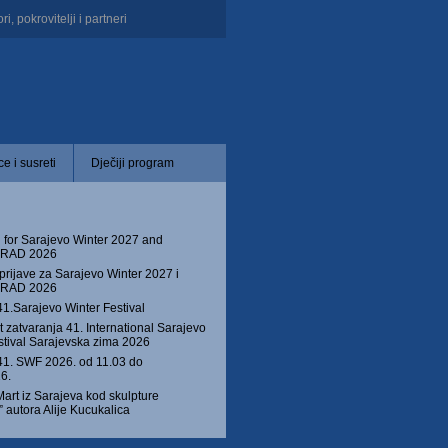
i, pokrovitelji i partneri
e i susreti
Dječiji program
 for Sarajevo Winter 2027 and
 GRAD 2026
prijave za Sarajevo Winter 2027 i
 GRAD 2026
41.Sarajevo Winter Festival
 zatvaranja 41. International Sarajevo
stival Sarajevska zima 2026
1. SWF 2026. od 11.03 do
6.
Mart iz Sarajeva kod skulpture
autora Alije Kucukalica