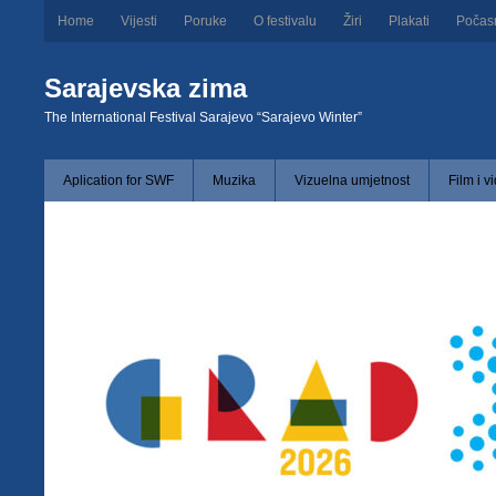
Home
Vijesti
Poruke
O festivalu
Žiri
Plakati
Počas
Sarajevska zima
The International Festival Sarajevo “Sarajevo Winter”
Aplication for SWF
Muzika
Vizuelna umjetnost
Film i v