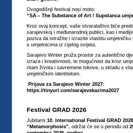
Ovogodišnji festival nosi moto:
“SA – The Substance of Art / Supstanca umje
Kroz ovaj koncept, vaše stvaralaštvo biće pred
sarajevskoj i međunarodnoj publici, kao i mediji
poziva da istražite i izrazite vlastitu umjetničk
s umjetnicima iz cijelog svijeta.
Sarajevo Winter pruža prostor za autentično dje
izraza i kreativnosti, te mogućnost da kroz umje
ritam života i savremene tokove, u skladu s vlas
umjetničkim identitetom.
Prijava za Sarajevo Winter 2027:
https://tinyurl.com/sarajevskazima2027
Festival GRAD 2026
Jubilarni
10. International Festival GRAD 202
“Metamorphosis”
, održat će se u periodu od
2
septembra 2026. godine
.