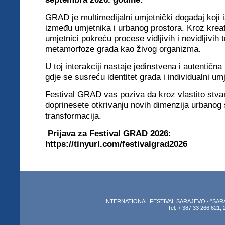
GRAD je multimedijalni umjetnički događaj koji 
između umjetnika i urbanog prostora. Kroz kreat
umjetnici pokreću procese vidljivih i nevidljivih 
metamorfoze grada kao živog organizma.
U toj interakciji nastaje jedinstvena i autentična
gdje se susreću identitet grada i individualni umj
Festival GRAD vas poziva da kroz vlastito stva
doprinesete otkrivanju novih dimenzija urbanog s
transformacija.
Prijava za Festival GRAD 2026:
https://tinyurl.com/festivalgrad2026
INTERNATIONAL FESTIVAL SARAJEVO - "SARAJEV
Tel: + 387 33 266 621, 