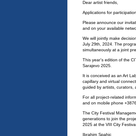
Dear artist friends,
Applications for participatio
Please announce our invitati
and on your available netw
We will jointly make decisi
July 29th, 2024. The progra
simultaneously at a joint pr
This year's edition of the C
Sarajevo 2025.
It is conceived as an Art La
capillary and virtual connect
guided by artists, curators, 
For all project-related info
and on mobile phone +387
The City Festival Management
generations to join the proj
2025 at the VIII City Festiva
Ibrahim Spahic