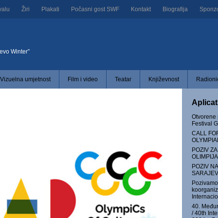
valu
Žiri
Plakati
Počasni gost SWF
Kontakt
Biografija
Sponzor
jevo Winter”
Vizuelna umjetnost
Film i video
Teatar
Književnost
Radionic
Aplica
Otvorene 
Festival
CALL FO
OLYMPIA
POZIV Z
OLIMPIJA
POZIV N
SARAJEV
Pozivamo 
koorganiza
Internaci
40. Međun
/ 40th Int