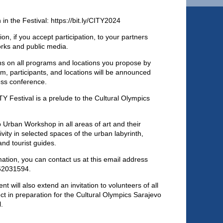
n in the Festival:
https://bit.ly/CITY2024
on, if you accept participation, to your partners
orks and public media.
ons on all programs and locations you propose by
m, participants, and locations will be announced
ess conference.
ITY Festival is a prelude to the Cultural Olympics
b Urban Workshop in all areas of art and their
ivity in selected spaces of the urban labyrinth,
and tourist guides.
rmation, you can contact us at this email address
62031594.
 will also extend an invitation to volunteers of all
ect in preparation for the Cultural Olympics Sarajevo
l.