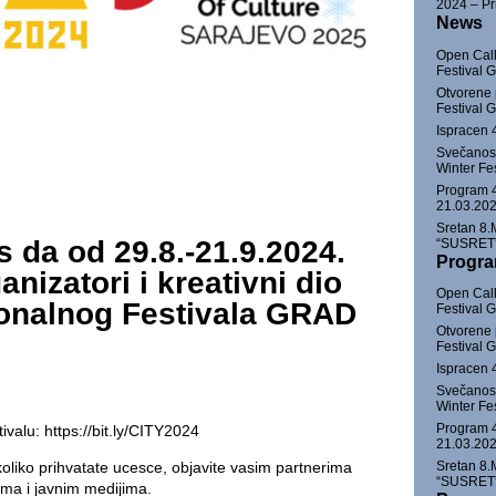
2024 – Pri
News
Open Call
Festival
Otvorene 
Festival
Ispracen 
Svečanost
Winter Fe
Program 4
21.03.202
Sretan 8.
 da od 29.8.-21.9.2024.
“SUSRET” 
Progr
nizatori i kreativni dio
Open Call
cionalnog Festivala GRAD
Festival
Otvorene 
Festival
Ispracen 
Svečanost
Winter Fe
Program 4
tivalu:
https://bit.ly/CITY2024
21.03.202
oliko prihvatate ucesce, objavite vasim partnerima
Sretan 8.
“SUSRET” 
ma i javnim medijima.