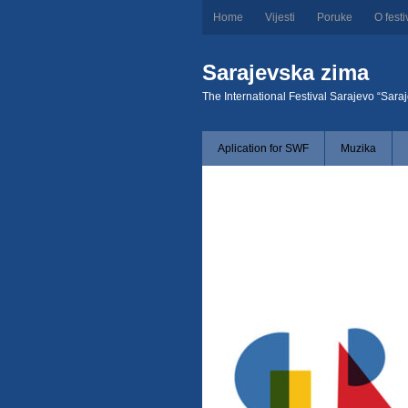
Home
Vijesti
Poruke
O festi
Sarajevska zima
The International Festival Sarajevo “Sara
Aplication for SWF
Muzika