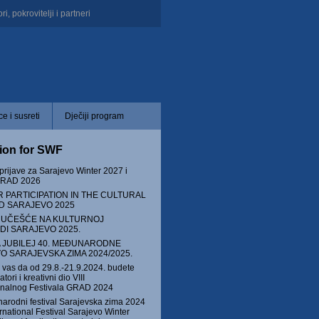
i, pokrovitelji i partneri
e i susreti
Dječiji program
tion for SWF
prijave za Sarajevo Winter 2027 i
 GRAD 2026
R PARTICIPATION IN THE CULTURAL
D SARAJEVO 2025
A UČEŠĆE NA KULTURNOJ
DI SARAJEVO 2025.
A JUBILEJ 40. MEĐUNARODNE
O SARAJEVSKA ZIMA 2024/2025.
vas da od 29.8.-21.9.2024. budete
tori i kreativni dio VIII
onalnog Festivala GRAD 2024
arodni festival Sarajevska zima 2024
ernational Festival Sarajevo Winter