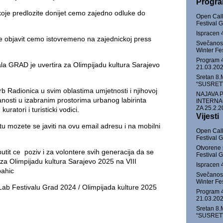
Progr
koje predlozite donijet cemo zajedno odluke do
Open Call
Festival
Ispracen 
je objavit cemo istovremeno na zajednickoj press
Svečanost
Winter Fe
Program 4
la GRAD je uvertira za Olimpijadu kultura Sarajevo
21.03.202
Sretan 8.
“SUSRET” 
rb Radionica u svim oblastima umjetnosti i njihovoj
NAJAVA 
zanosti u izabranim prostorima urbanog labirinta
INTERNA
ZA 25.2.2
kuratori i turisticki vodici.
Vijesti
tu mozete se javiti na ovu email adresu i na mobilni
Open Call
Festival
Otvorene 
utit ce poziv i za volontere svih generacija da se
Festival
 za Olimpijadu kultura Sarajevo 2025 na VIII
Ispracen 
pahic
Svečanost
Winter Fe
 Lab Festivalu Grad 2024 / Olimpijada kulture 2025
Program 4
21.03.202
Sretan 8.
“SUSRET” 