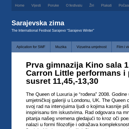
Home
Vijesti
Poruke
O festivalu
Žiri
Plakati
Počas
Sarajevska zima
The International Festival Sarajevo “Sarajevo Winter”
Aplication for SWF
Muzika
Vizuelna umjetnost
Film i v
Prva gimnazija Kino sala 1
Carron Little performans i
susret 11,45,-13,30
The Queen of Luxuria je “rođena” 2008. Godine
umjetničkoj galeriji u Londonu, UK. The Queen o
svoj rad na intervjuima ljudi o kojima kasnije pi
inspirisanu tim iskustvima. Rad odgovara na m
pitanja našeg vremena gledajući to kroz oči poez
nalazi u formi filozofije i odražava kompleksnost