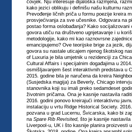
čovjek. Nju interesuje dijaloška razmjena, razmi
kako jezici oblikuju i definišu našu kulturnu razn
Prevođenje ličnih priča u formu poezije kreira
prosvjećivanja za sve učesnike. Odgovara na pit
postao forma oslobađanja? Kako socijalizovani
govora utiču na društveno ugnjetavanje i u koriš
metodologije, kako mi kao raznovrsne zajednic
emancipujemo? Ove teorijske brige za jezik, dija
govora su nastale uticajem njenog škotskog na
of Luxuria je bila umjetnik u rezidenciji za Chi
Cultural Affairs i specijalnim događajima u 2014.
osmišljavanjem šest interaktivnih predstava u 
2015. godine bila je naručena da kreira Neighb
(Susjedska magija) za Beverly, Chicago interv
stanovnika koji su imali preko sedamdeset godi
životnim pričama. Ona je kasnije nastavila radit
2016. godini ponovo kreirajući interaktivnu javn
instalaciju u vrtu Ridge Historical Society. 2016.
pozvana u grad Lucernu, Švicarska, kako bi za
na
Spare Rib Revisited
, što je kasnije nastavila
Liverpool-u, UK i što kasnije planira proizvesti 
Škotska, 2018. godine. Ona kreira ansambl solo