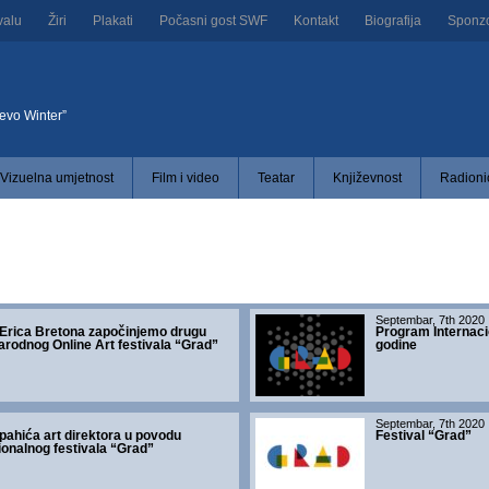
valu
Žiri
Plakati
Počasni gost SWF
Kontakt
Biografija
Sponzor
jevo Winter”
Vizuelna umjetnost
Film i video
Teatar
Književnost
Radionic
Septembar, 7th 2020
Erica Bretona započinjemo drugu
Program Internacio
rodnog Online Art festivala “Grad”
godine
Septembar, 7th 2020
pahića art direktora u povodu
Festival “Grad”
ionalnog festivala “Grad”