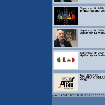
Septembar, 7th 2020
IV International On
Septembar, 7th 2020
Aplikacije za festi
Septembar, 7th 2020
Aplikacije za festi
Mart, 12th 2020
ODLUKA O ODLA
2020
prev
1
2
3
4
5
6
7
8
9
10
11
12
13
14
15
1