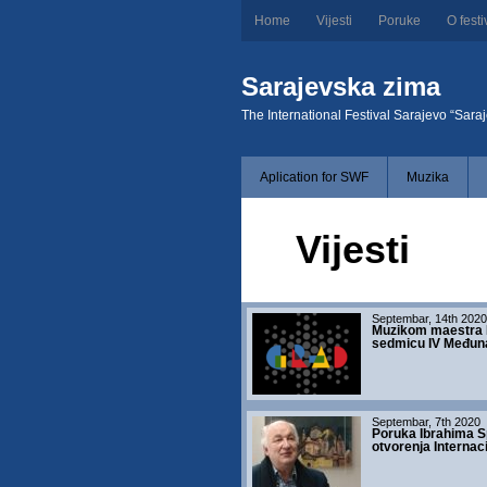
Home
Vijesti
Poruke
O festi
Sarajevska zima
The International Festival Sarajevo “Sara
Aplication for SWF
Muzika
Vijesti
Septembar, 14th 2020
Muzikom maestra 
sedmicu IV Međuna
Septembar, 7th 2020
Poruka Ibrahima S
otvorenja Internac