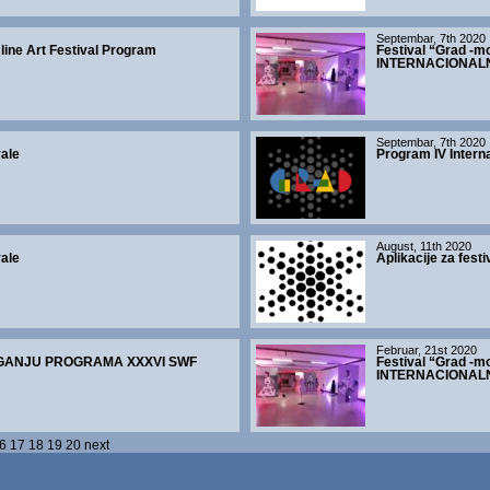
Septembar, 7th 2020
 line Art Festival Program
Festival “Grad -mo
INTERNACIONALN
Septembar, 7th 2020
vale
Program IV Intern
August, 11th 2020
vale
Aplikacije za festi
Februar, 21st 2020
GANJU PROGRAMA XXXVI SWF
Festival “Grad -mo
INTERNACIONALN
6
17
18
19
20
next