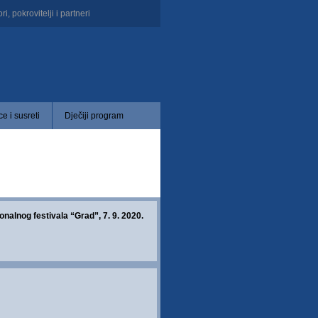
i, pokrovitelji i partneri
e i susreti
Dječiji program
nalnog festivala “Grad”, 7. 9. 2020.