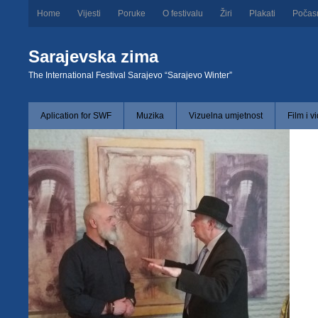
Home
Vijesti
Poruke
O festivalu
Žiri
Plakati
Počas
Sarajevska zima
The International Festival Sarajevo “Sarajevo Winter”
Aplication for SWF
Muzika
Vizuelna umjetnost
Film i v