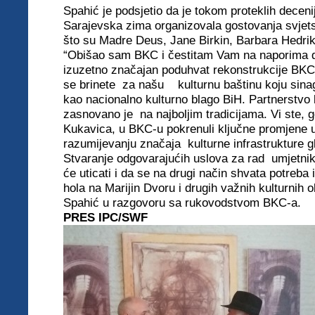
Spahić je podsjetio da je tokom proteklih decen
Sarajevska zima organizovala gostovanja svjet
što su Madre Deus, Jane Birkin, Barbara Hedrik
“Obišao sam BKC i čestitam Vam na naporima da
izuzetno značajan poduhvat rekonstrukcije BKC
se brinete za našu kulturnu baštinu koju sina
kao nacionalno kulturno blago BiH. Partnerstvo
zasnovano je na najboljim tradicijama. Vi ste, 
Kukavica, u BKC-u pokrenuli ključne promjene 
razumijevanju značaja kulturne infrastrukture 
Stvaranje odgovarajućih uslova za rad umjetnika 
će uticati i da se na drugi način shvata potreba
hola na Marijin Dvoru i drugih važnih kulturnih o
Spahić u razgovoru sa rukovodstvom BKC-a.
PRES IPC/SWF