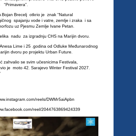
lo “Primavera”.
A Bojan Brecelj otkrio je znak “Natural
čnog spajanju vode i vatre, zemlje i zraka i sa
morfozu uz Pjesmu Zemlje Ivane Petan.
jelika nadu za izgradnju CHS na Marijin dvoru.
n Anesa Lime i 25 .godina od Odluke Međunarodnog
arijin dvoru po projektu Urban Future.
ć zahvalio se svim učesnicima Festivala,
vio je moto 42. Sarajevo Winter Festival 2027.
”
www.instagram.com/reels/DWMr5aiApbn
www.facebook.com/reel/2044763869424339