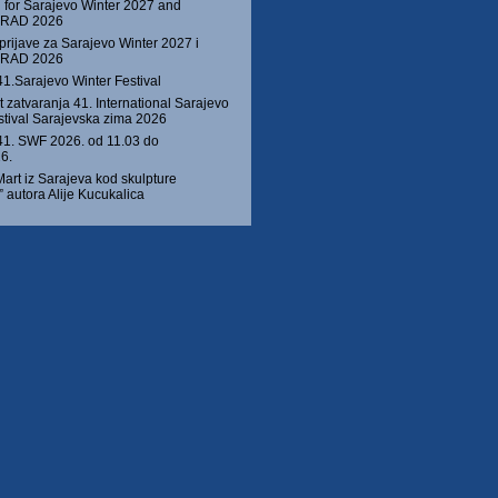
 for Sarajevo Winter 2027 and
 GRAD 2026
prijave za Sarajevo Winter 2027 i
 GRAD 2026
41.Sarajevo Winter Festival
 zatvaranja 41. International Sarajevo
stival Sarajevska zima 2026
1. SWF 2026. od 11.03 do
6.
Mart iz Sarajeva kod skulpture
autora Alije Kucukalica