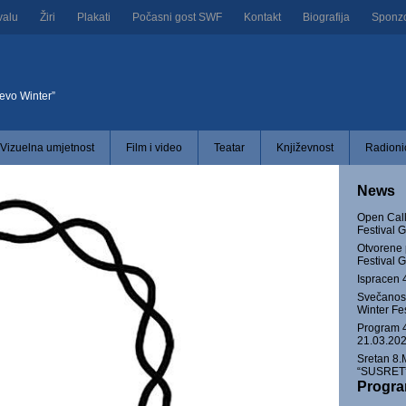
valu
Žiri
Plakati
Počasni gost SWF
Kontakt
Biografija
Sponzor
jevo Winter”
Vizuelna umjetnost
Film i video
Teatar
Književnost
Radionic
News
Open Call
Festival
Otvorene 
Festival
Ispracen 
Svečanost
Winter Fe
Program 4
21.03.202
Sretan 8.
“SUSRET” 
Progr