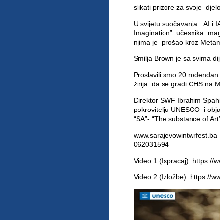
slikati prizore za svoje dje
U svijetu suočavanja AI i I
Imagination” učesnika magi
njima je prošao kroz Meta
Smilja Brown je sa svima di
Proslavili smo 20.rođenda
žirija da se gradi CHS na M
Direktor SWF Ibrahim Spahi
pokrovitelju UNESCO i obja
“SA”- “The substance of Art
www.sarajevowintwrfest.ba
062031594
Video 1 (Ispracaj):
https://
Video 2 (Izložbe):
https://