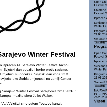
Open Call
Festival
Otvorene 
Festival
Ispracen 
Svečanost
Winter Fe
Program 4
21.03.202
Sretan 8.
“SUSRET” 
Progr
Sarajevo Winter Festival
Open Call
Festival
Ispracen 
o ispracen 41.Sarajevo Winter Festival tacno u
Svečanost
n Svjetski dan poezije i borbe protiv rasizma,
Winter Fe
e.Umjetnici su dočekali Svjetski dan voda 22.3
Program 4
21.03.202
cvijeća oko Stabla umjetnosti na zemlji Concert
Sretan 8.
oru
“SUSRET” 
NAJAVA 
g Sarajevo Winter Festival Sarajevska zima 2026. ”
INTERNA
ura Lampa muzike sfera Juliet Walker.
ZA 25.2.2
Vijesti
“AI/IA”slušali smo putem Youtube kanala