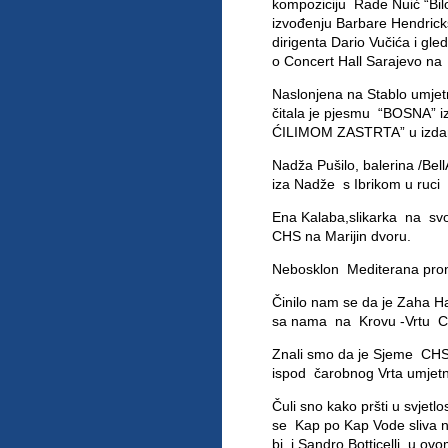
kompoziciju Rade Nuić “Bil
izvođenju Barbare Hendrick
dirigenta Dario Vučića i gled
o Concert Hall Sarajevo na 
Naslonjena na Stablo umjet
čitala je pjesmu “BOSNA” i
ĆILIMOM ZASTRTA” u izdan
Nadža Pušilo, balerina /Be
iza Nadže s Ibrikom u ruci 
Ena Kalaba,slikarka na svoj
CHS na Marijin dvoru.
Nebosklon Mediterana pron
Činilo nam se da je Zaha Had
sa nama na Krovu -Vrtu Con
Znali smo da je Sjeme CHS
ispod čarobnog Vrta umjetnos
Čuli sno kako pršti u svje
se Kap po Kap Vode sliva n
bi i Sandro Botticelli u o