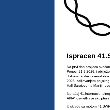
Ispracen 41.
Na prvi dan proljeca svečan
Ponoć, 21.3 2026. i obilježe
diskriminacihe i ksenofobij
2026 zalijevanjem poljskog 
Hall Sarajevo na Marijin dv
Ispraćaj 41.Internacionalno
AI/IA” osvijetlila je skulpt
U skladu sa motom 41.SWF 