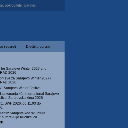
i, pokrovitelji i partneri
e i susreti
Dječiji program
 for Sarajevo Winter 2027 and
 GRAD 2026
prijave za Sarajevo Winter 2027 i
 GRAD 2026
41.Sarajevo Winter Festival
 zatvaranja 41. International Sarajevo
stival Sarajevska zima 2026
1. SWF 2026. od 11.03 do
6.
Mart iz Sarajeva kod skulpture
autora Alije Kucukalica
am