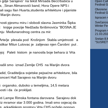
o gdje Sarajevo” na tekst Mirsada Becćrbašića u
Open Call
Festival
s, ,Sinan Alimanovići band, Hora Opere NPS i
Otvorene 
ali sagu Ilan Huarta,studenta arhitekture i pijaniste
Festival
Marijin dvoru.
Ispracen 
nosti pjesmu miru i slobodi slavna Jasminka Šipka
Svečanost
Winter Fe
z knjige poezije Nedžada Ibrišimovića “BOSNA JE
Program 4
ju Međunarodnog centra za mir.
21.03.202
Sretan 8.
llArte/je plesala pod Krošnjom Stabla umjetnosti a
“SUSRET” 
slikar Milun Lutovac je zalijevao njen Čarobni put .
oj Paleti kistom je nanosila boje behara iz Vrta
ašli smo iznad Zemlje CHS na Marijin dvora
id, Graditeljica svjetske pejsaćne arhitekture, bila
cert Hall Sarajevo na Marijin dvoru
 organsko, duboko u temeljima, 14,5 metara
ti i da će proklijati.
tlosti Lampe Rimska fontana darovana Sarajevu dok
iz mramor star 3.000 godina. Imali smo osjecaj da
vom arkadijskom prostoru Vrta CHS poželio ponovo