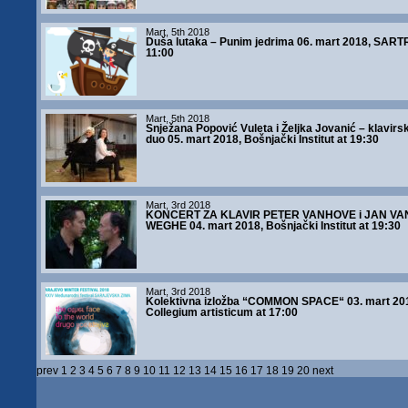
Mart, 5th 2018
Duša lutaka – Punim jedrima 06. mart 2018, SARTR
11:00
Mart, 5th 2018
Snježana Popović Vuleta i Željka Jovanić – klavirsk
duo 05. mart 2018, Bošnjački Institut at 19:30
Mart, 3rd 2018
KONCERT ZA KLAVIR PETER VANHOVE i JAN VA
WEGHE 04. mart 2018, Bošnjački Institut at 19:30
Mart, 3rd 2018
Kolektivna izložba “COMMON SPACE“ 03. mart 20
Collegium artisticum at 17:00
prev
1
2
3
4
5
6
7
8
9
10
11
12
13
14
15
16
17
18
19
20
next