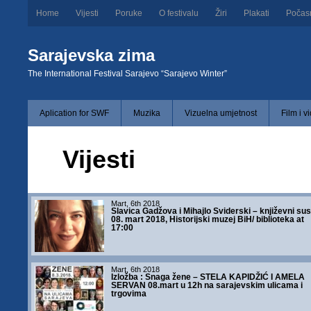
Home
Vijesti
Poruke
O festivalu
Žiri
Plakati
Počas
Sarajevska zima
The International Festival Sarajevo “Sarajevo Winter”
Aplication for SWF
Muzika
Vizuelna umjetnost
Film i v
Vijesti
Mart, 6th 2018
Slavica Gadžova i Mihajlo Sviderski – književni sus
08. mart 2018, Historijski muzej BiH/ biblioteka at
17:00
Mart, 6th 2018
Izložba : Snaga žene – STELA KAPIDŽIĆ I AMELA
SERVAN 08.mart u 12h na sarajevskim ulicama i
trgovima