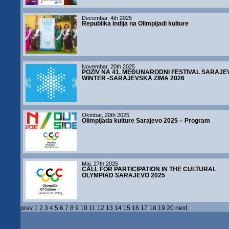
Decembar, 4th 2025
Republika Indija na Olimpijadi kulture
Novembar, 20th 2025
POZIV NA 41. MEĐUNARODNI FESTIVAL SARAJE
WINTER -SARAJEVSKA ZIMA 2026
Oktobar, 20th 2025
Olimpijada kulture Sarajevo 2025 – Program
Maj, 27th 2025
CALL FOR PARTICIPATION IN THE CULTURAL
OLYMPIAD SARAJEVO 2025
prev
1
2
3
4
5
6
7
8
9
10
11
12
13
14
15
16
17
18
19
20
next