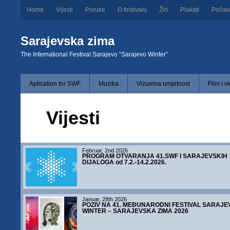
Home
Vijesti
Poruke
O festivalu
Žiri
Plakati
Počas
Sarajevska zima
The International Festival Sarajevo “Sarajevo Winter”
Aplication for SWF
Muzika
Vizuelna umjetnost
Film i v
Vijesti
Februar, 2nd 2026
PROGRAM OTVARANJA 41.SWF I SARAJEVSKIH
DIJALOGA od 7.2.-14.2.2026.
Januar, 28th 2026
POZIV NA 41. MEĐUNARODNI FESTIVAL SARAJE
WINTER – SARAJEVSKA ZIMA 2026